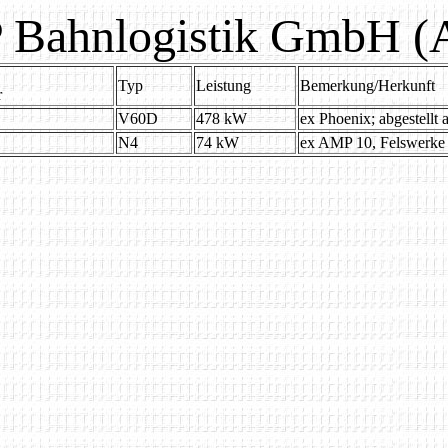
Bahnlogistik GmbH 
Typ
Leistung
Bemerkung/Herkunft
r
V60D
478 kW
ex Phoenix; abgestellt 
N4
74 kW
ex AMP 10, Felswerke 