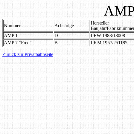
AMP 
Hersteller
Nummer
Achsfolge
Baujahr/Fabriknumme
AMP 1
D
LEW 1983/18008
AMP 7 "Fred"
B
LKM 1957/251185
Zurück zur Privatbahnseite