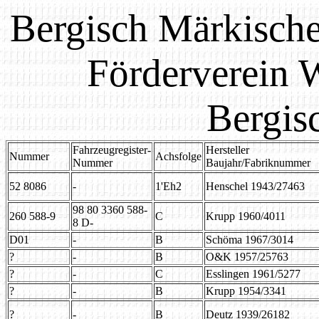
Bergisch Märkisch
Förderverein 
Bergis
Fahrzeugregister-
Hersteller
Nummer
Achsfolge
Nummer
Baujahr/Fabriknummer
52 8086
-
1'Eh2
Henschel 1943/27463
98 80 3360 588-
260 588-9
C
Krupp 1960/4011
8 D-
D01
-
B
Schöma 1967/3014
?
-
B
O&K 1957/25763
?
-
C
Esslingen 1961/5277
?
-
B
Krupp 1954/3341
?
-
B
Deutz 1939/26182