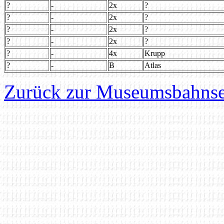
?
-
2x
?
?
-
2x
?
?
-
2x
?
?
-
2x
?
?
-
4x
Krupp
?
-
B
Atlas
Zurück zur Museumsbahnse