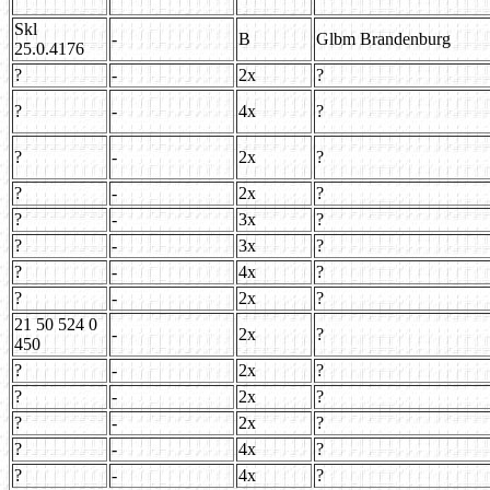
Skl
-
B
Glbm Brandenburg
25.0.4176
?
-
2x
?
?
-
4x
?
?
-
2x
?
?
-
2x
?
?
-
3x
?
?
-
3x
?
?
-
4x
?
?
-
2x
?
21 50 524 0
-
2x
?
450
?
-
2x
?
?
-
2x
?
?
-
2x
?
?
-
4x
?
?
-
4x
?