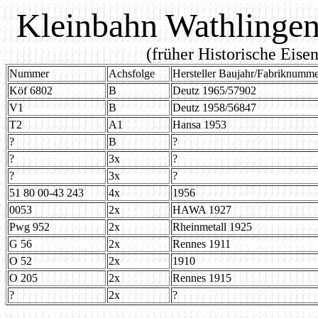
Kleinbahn Wathlingen
(früher Historische Eis
Nummer
Achsfolge
Hersteller Baujahr/Fabriknumm
Köf 6802
B
Deutz 1965/57902
V1
B
Deutz 1958/56847
T2
A1
Hansa 1953
?
B
?
?
3x
?
?
3x
?
51 80 00-43 243
4x
1956
0053
2x
HAWA 1927
Pwg 952
2x
Rheinmetall 1925
G 56
2x
Rennes 1911
O 52
2x
1910
O 205
2x
Rennes 1915
?
2x
?