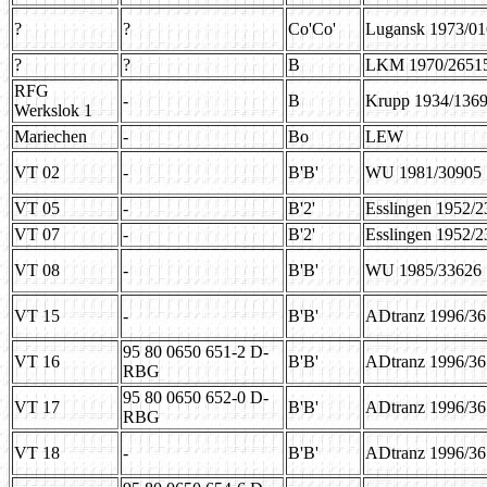
?
?
Co'Co'
Lugansk 1973/0
?
?
B
LKM 1970/2651
RFG
-
B
Krupp 1934/136
Werkslok 1
Mariechen
-
Bo
LEW
VT 02
-
B'B'
WU 1981/30905
VT 05
-
B'2'
Esslingen 1952/
VT 07
-
B'2'
Esslingen 1952/
VT 08
-
B'B'
WU 1985/33626
VT 15
-
B'B'
ADtranz 1996/3
95 80 0650 651-2 D-
VT 16
B'B'
ADtranz 1996/3
RBG
95 80 0650 652-0 D-
VT 17
B'B'
ADtranz 1996/3
RBG
VT 18
-
B'B'
ADtranz 1996/3