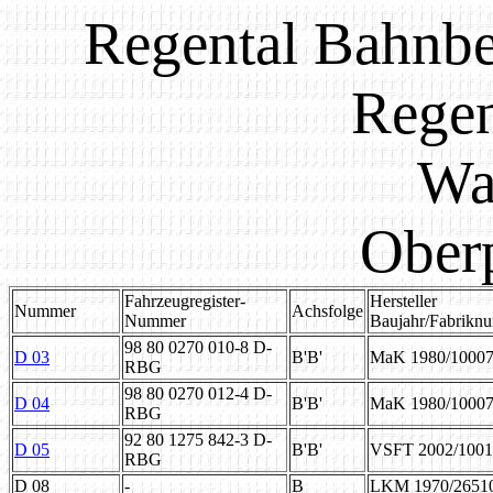
Regental Bahnb
Regen
Wa
Ober
Fahrzeugregister-
Hersteller
Nummer
Achsfolge
Nummer
Baujahr/Fabrikn
98 80 0270 010-8 D-
D 03
B'B'
MaK 1980/1000
RBG
98 80 0270 012-4 D-
D 04
B'B'
MaK 1980/1000
RBG
92 80 1275 842-3 D-
D 05
B'B'
VSFT 2002/1001
RBG
D 08
-
B
LKM 1970/2651