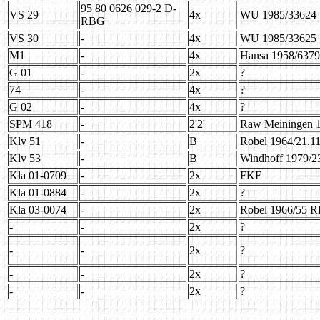
95 80 0626 029-2 D-
VS 29
4x
WU 1985/33624
RBG
VS 30
-
4x
WU 1985/33625
M1
-
4x
Hansa 1958/6379
G 01
-
2x
?
74
-
4x
?
G 02
-
4x
?
SPM 418
-
2'2'
Raw Meiningen 
Klv 51
-
B
Robel 1964/21.1
Klv 53
-
B
Windhoff 1979/2
Kla 01-0709
-
2x
FKF
Kla 01-0884
-
2x
?
Kla 03-0074
-
2x
Robel 1966/55 R
-
-
2x
?
-
-
2x
?
-
-
2x
?
-
-
2x
?