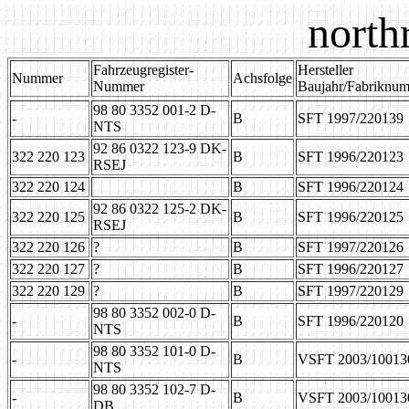
north
Fahrzeugregister-
Hersteller
Nummer
Achsfolge
Nummer
Baujahr/Fabriknu
98 80 3352 001-2 D-
-
B
SFT 1997/220139
NTS
92 86 0322 123-9 DK-
322 220 123
B
SFT 1996/220123
RSEJ
322 220 124
B
SFT 1996/220124
92 86 0322 125-2 DK-
322 220 125
B
SFT 1996/220125
RSEJ
322 220 126
?
B
SFT 1997/220126
322 220 127
?
B
SFT 1996/220127
322 220 129
?
B
SFT 1997/220129
98 80 3352 002-0 D-
-
B
SFT 1996/220120
NTS
98 80 3352 101-0 D-
-
B
VSFT 2003/10013
NTS
98 80 3352 102-7 D-
-
B
VSFT 2003/10013
DB