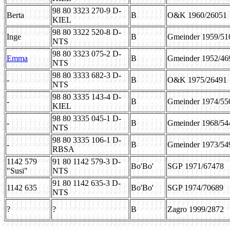
98 80 3323 270-9 D-
Berta
B
O&K 1960/26051
KIEL
98 80 3322 520-8 D-
Inge
B
Gmeinder 1959/51
NTS
98 80 3323 075-2 D-
Emma
B
Gmeinder 1952/46
NTS
98 80 3333 682-3 D-
-
B
O&K 1975/26491
NTS
98 80 3335 143-4 D-
-
B
Gmeinder 1974/55
KIEL
98 80 3335 045-1 D-
-
B
Gmeinder 1968/54
NTS
98 80 3335 106-1 D-
-
B
Gmeinder 1973/54
RBSA
1142 579
91 80 1142 579-3 D-
Bo'Bo'
SGP
1971/67478
"Susi"
NTS
91 80 1142 635-3 D-
1142 635
Bo'Bo'
SGP 1974/
70689
NTS
?
?
B
Zagro 1999/2872