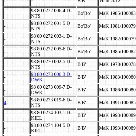
-
?
B'B'
Voith 2012
98 80 0272 006-4 D-
-
Bo'Bo'
MaK 1985/100083
NTS
98 80 0
272 001-5
D-
-
Bo'Bo'
MaK 1981/100079
NTS
98 80 0
272 003-1 D-
-
Bo'Bo'
MaK 1982/100079
NTS
98 80 0
272 005-6
D-
-
Bo'Bo'
MaK 1985/100082
NTS
98 80 0270 002-5 D-
-
B'B'
MaK 1978/100078
NTS
98 80 0273 006-3 D-
-
B'B'
MaK 1983/100080
DWK
98 80 0273 009-7 D-
-
B'B'
MaK 1986/100080
DWK
98 80 0273 019-6 D-
4
B'B'
MaK 1991/100085
NTS
98 80 0274 103-1 D-
-
B'B'
MaK 1993/100089
KIEL
98 80 0274 104-5 D-
-
B'B'
MaK 1993/100089
KIEL