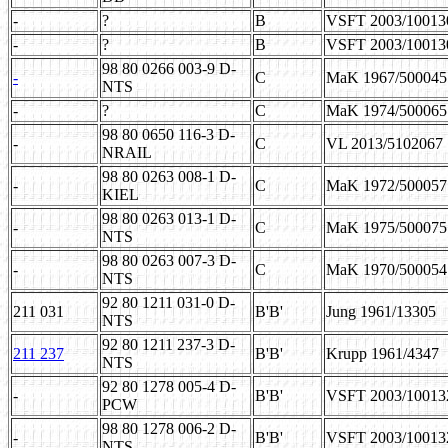
-
?
B
VSFT 2003/10013
-
?
B
VSFT 2003/10013
98 80 0266 003-9 D-
-
C
MaK 1967/500045
NTS
-
?
C
MaK 1974/500065
98 80 0650 116-3 D-
-
C
VL 2013/5102067
NRAIL
98 80 0263 008-1 D-
-
C
MaK 1972/500057
KIEL
98 80 0263 013-1 D-
-
C
MaK 1975/500075
NTS
98 80 0263 007-3 D-
-
C
MaK 1970/500054
NTS
92 80 1211 031-0 D-
211 031
B'B'
Jung 1961/13305
NTS
92 80 1211 237-3 D-
211 237
B'B'
Krupp 1961/4347
NTS
92 80 1278 005-4 D-
-
B'B'
VSFT 2003/10013
PCW
98 80 1278 006-2 D-
-
B'B'
VSFT 2003/10013
NTS